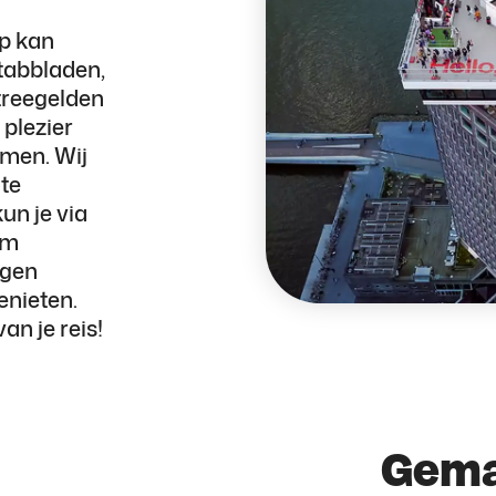
ip kan
 tabbladen,
ntreegelden
 plezier
men. Wij
 te
un je via
rm
ngen
enieten.
an je reis!
Gema