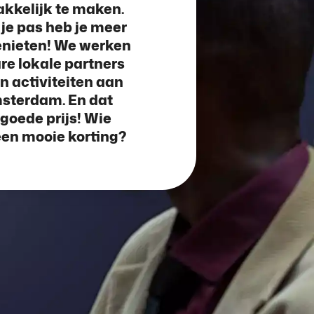
makkelijk te maken.
n je pas heb je meer
 genieten! We werken
e lokale partners
n activiteiten aan
msterdam. En dat
goede prijs! Wie
een mooie korting?