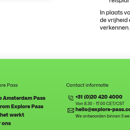
In plaats v
de vrijheid
verkennen.
ore Pass
Contact informatie
+31 (0)20 420 4000
p Amsterdam Pass
Van 8.30 - 17.00 CET/CST
rom Explore Pass
hello@explore-pass.
het werkt
We antwoorden binnen 5 w
 ons