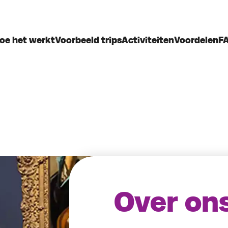
oe het werkt
Voorbeeld trips
Activiteiten
Voordelen
F
Over on