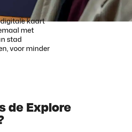
 digitale kaart
llemaal met
un stad
en, voor minder
s de Explore
?