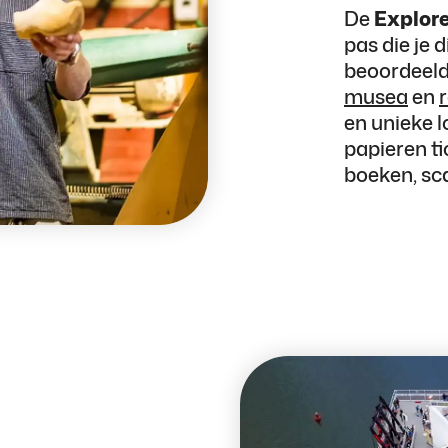
De
Explor
pas die je 
beoordeelde
musea
en
en unieke 
papieren t
boeken, sc