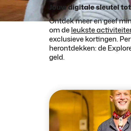
Jouw digitale sleutel to
Ontdek meer en geef min
om de
leukste activiteite
exclusieve kortingen. Pe
herontdekken: de Explore
geld.