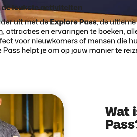
t de leukste activiteiten
der uit met de
Explore Pass
, de ultieme
n
, attracties en ervaringen te boeken, a
rfect voor nieuwkomers of mensen die h
 Pass helpt je om op jouw manier te reiz
Wat i
Pass