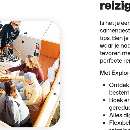
reizi
Is het je e
samengeste
tips. Ben j
waar je naa
tevoren me
perfecte rei
Met Explore
Ontdek 
bestem
Boek er
gereduc
Alles di
Flexibel
reispla