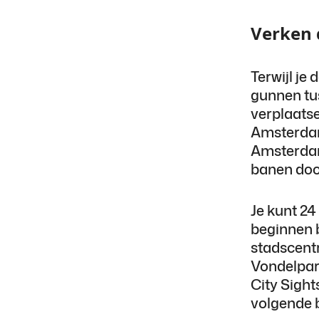
Verken 
Terwijl je 
gunnen tus
verplaatse
Amsterda
Amsterdam
banen do
Je kunt 24 
beginnen b
stadscentr
Vondelpark
City Sigh
volgende b