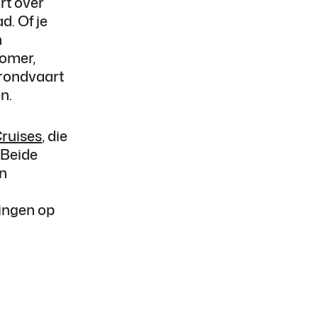
rt over
d. Of je
n
zomer,
 rondvaart
n.
ruises
, die
 Beide
an
ingen op