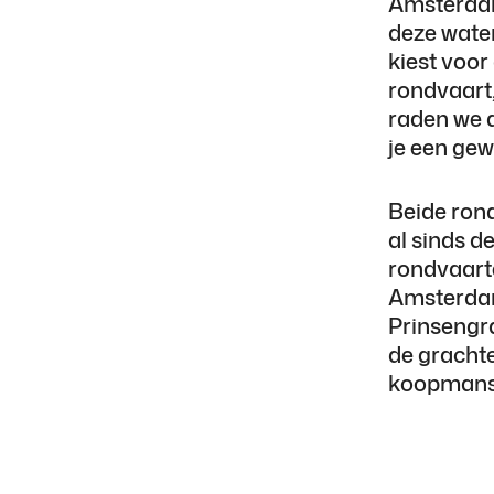
Amsterdam
deze water
kiest voor
rondvaart,
raden we d
je een gew
Beide ron
al sinds 
rondvaart
Amsterdam
Prinsengr
de gracht
koopmansh