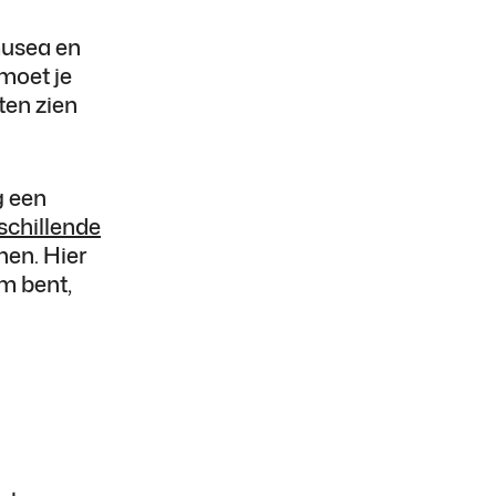
musea en
 moet je
ten zien
g een
schillende
nen. Hier
m bent,