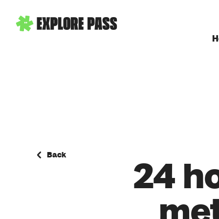
H
Back
24 h
met