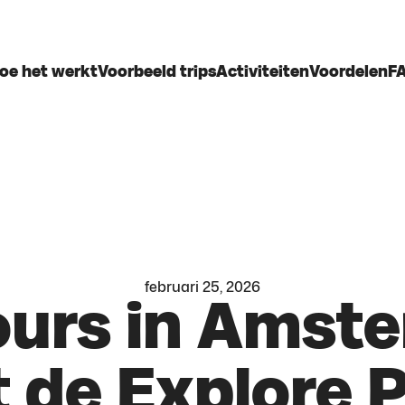
oe het werkt
Voorbeeld trips
Activiteiten
Voordelen
F
februari 25, 2026
ours in Amst
 de Explore 