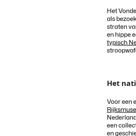
Het Vondel
als bezoe
straten va
en hippe e
typisch N
stroopwafe
Het nat
Voor een 
Rijksmus
Nederland
een collec
en geschie