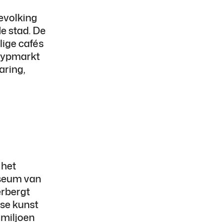
bevolking
e stad. De
lige cafés
Cuypmarkt
aring,
 het
useum van
erbergt
dse kunst
 miljoen