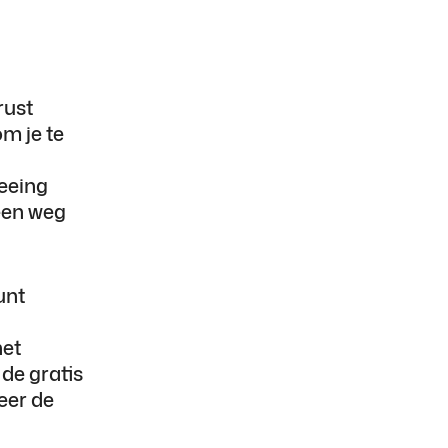
rust
m je te
eeing
een weg
unt
het
 de gratis
eer de