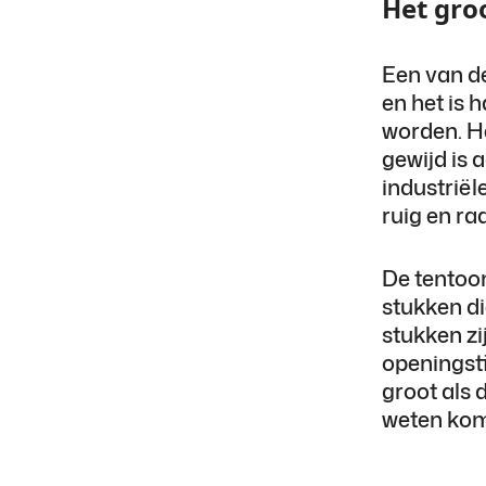
Het gro
Een van d
en het is 
worden. H
gewijd is 
industriël
ruig en ra
De tentoo
stukken d
stukken zi
openingst
groot als 
weten kom