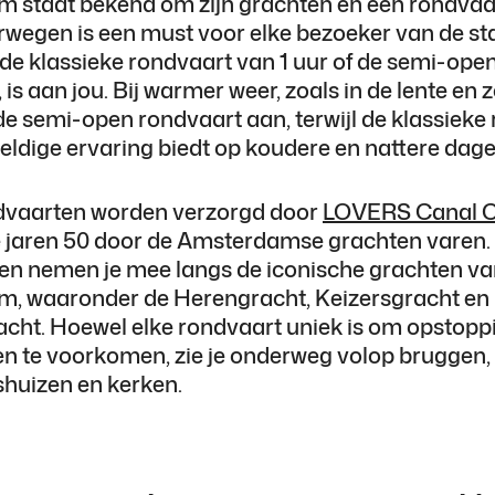
 staat bekend om zijn grachten en een rondvaa
wegen is een must voor elke bezoeker van de sta
 de klassieke rondvaart van 1 uur of de semi-ope
 is aan jou. Bij warmer weer, zoals in de lente en 
e semi-open rondvaart aan, terwijl de klassieke
eldige ervaring biedt op koudere en nattere dage
dvaarten worden verzorgd door
LOVERS Canal C
de jaren 50 door de Amsterdamse grachten varen.
en nemen je mee langs de iconische grachten v
, waaronder de Herengracht, Keizersgracht en
acht. Hoewel elke rondvaart uniek is om opstopp
en te voorkomen, zie je onderweg volop bruggen,
uizen en kerken.