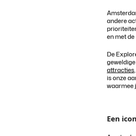
Amsterdam
andere act
prioriteit
en met de 
De Explore
geweldige 
attracties
is onze aa
waarmee j
Een ico