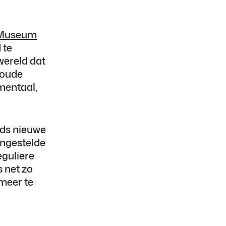
Museum
 te
ereld dat
n oude
mentaal,
eds nieuwe
ongestelde
eguliere
 net zo
 meer te