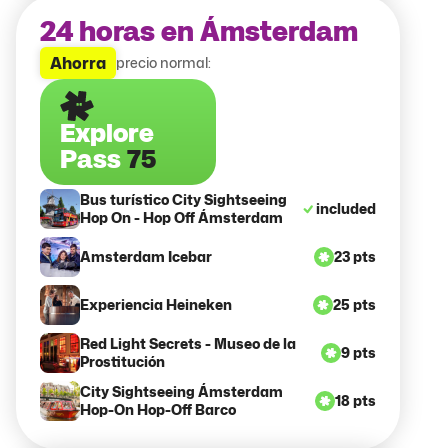
24 horas en Ámsterdam
Ahorra
precio normal:
Explore
Pass
75
Bus turístico City Sightseeing
included
Hop On - Hop Off Ámsterdam
Amsterdam Icebar
23 pts
Experiencia Heineken
25 pts
Red Light Secrets - Museo de la
9 pts
Prostitución
City Sightseeing Ámsterdam
18 pts
Hop-On Hop-Off Barco