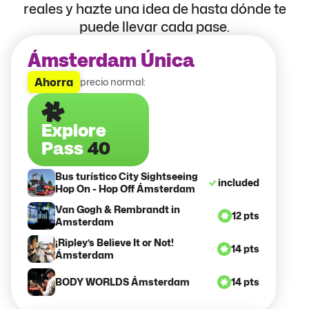
reales y hazte una idea de hasta dónde te
puede llevar cada pase.
Ámsterdam Única
Ahorra
precio normal:
Explore
Pass
40
Bus turístico City Sightseeing
included
Hop On - Hop Off Ámsterdam
Van Gogh & Rembrandt in
12 pts
Amsterdam
¡Ripley’s Believe It or Not!
14 pts
Ámsterdam
BODY WORLDS Ámsterdam
14 pts