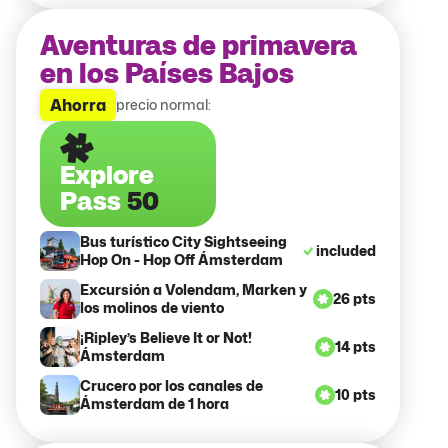
Aventuras de primavera
en los Países Bajos
Ahorra
precio normal:
Explore
Pass
50
Bus turístico City Sightseeing
included
Hop On - Hop Off Ámsterdam
Excursión a Volendam, Marken y
26 pts
los molinos de viento
¡Ripley’s Believe It or Not!
14 pts
Ámsterdam
Crucero por los canales de
10 pts
Ámsterdam de 1 hora