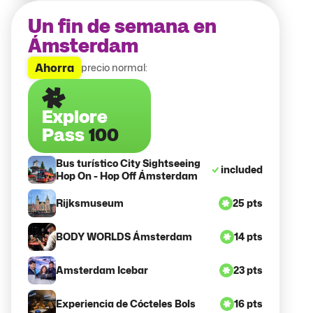
Un fin de semana en
Ámsterdam
Ahorra
precio normal:
Explore
Pass
100
Bus turístico City Sightseeing
included
Hop On - Hop Off Ámsterdam
Rijksmuseum
25 pts
BODY WORLDS Ámsterdam
14 pts
Amsterdam Icebar
23 pts
Experiencia de Cócteles Bols
16 pts