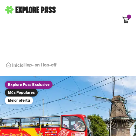
Carrit
Hop- on Hop-off
Inicio
Explore Pass Exclusive
Más Populares
Mejor oferta