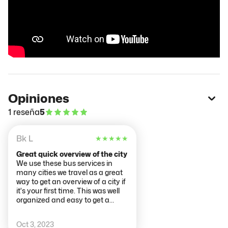
Opiniones
1 reseña
5
Bk L
★
★
★
★
★
Great quick overview of the city
We use these bus services in
many cities we travel as a great
way to get an overview of a city if
it's your first time. This was well
organized and easy to get a
ticket and find stops. Would
recommend to first time visitors.
Oct 3, 2023