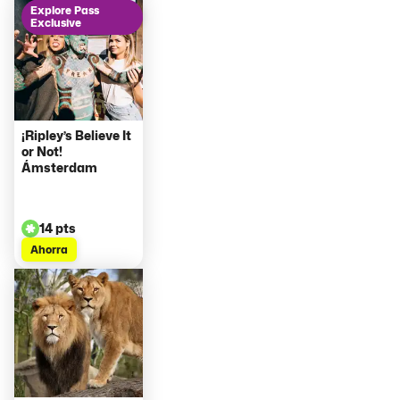
Explore Pass
Exclusive
¡Ripley’s Believe It
or Not!
Ámsterdam
14 pts
Ahorra