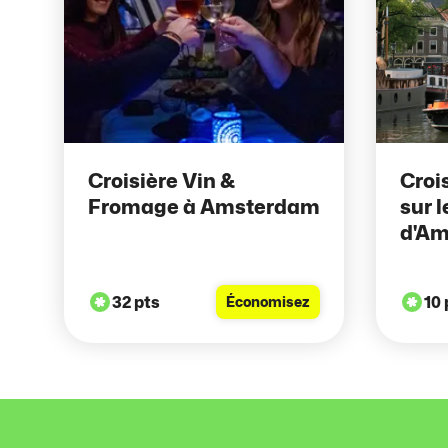
Croisière Vin &
Croi
Fromage à Amsterdam
sur 
d'A
32 pts
10 
Économisez