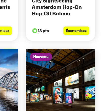
gne
City Sightseeing
vents
Amsterdam Hop-On
Hop-Off Bateau
18 pts
misez
Économisez
Nouveau