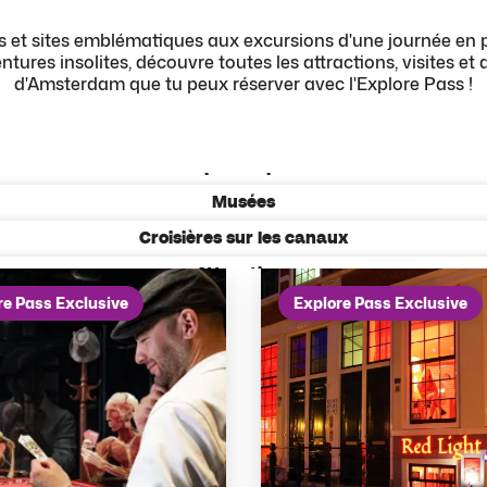
 et sites emblématiques aux excursions d'une journée en 
ntures insolites, découvre toutes les attractions, visites et a
d'Amsterdam que tu peux réserver avec l'Explore Pass !
Plus populaires
Hop on Hop off
Musées
Croisières sur les canaux
Attractions
re Pass Exclusive
Explore Pass Exclusive
Excursions au départ d'Amsterdam
Visite au Jardin Keukenhof