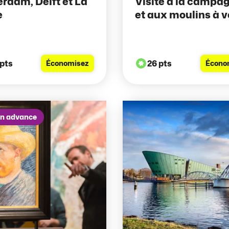
erdam, Delft et La
Visite à la campa
e
et aux moulins à 
 pts
26 pts
Économisez
Écono
in advance