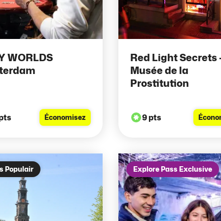
Y WORLDS
Red Light Secrets 
terdam
Musée de la
Prostitution
pts
9 pts
Économisez
Écono
s Populair
Explore Pass Exclusive