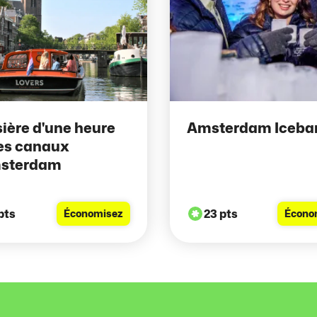
sière d'une heure
Amsterdam Iceba
les canaux
msterdam
pts
23 pts
Économisez
Écono