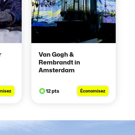
r
Van Gogh &
Rembrandt in
Amsterdam
12 pts
misez
Économisez