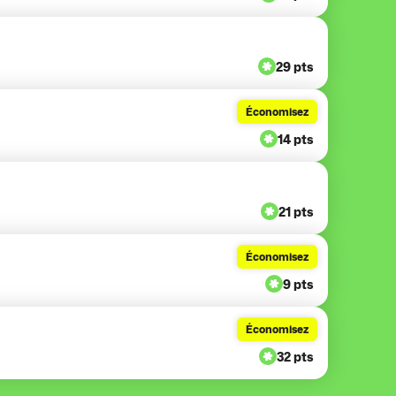
29 pts
Économisez
14 pts
21 pts
Économisez
9 pts
Économisez
32 pts