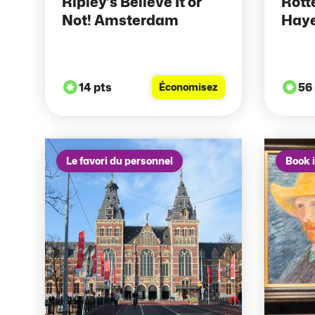
Ripley’s Believe It or
Rott
Not! Amsterdam
Hay
14 pts
56
Économisez
Le favori du personnel
Book 