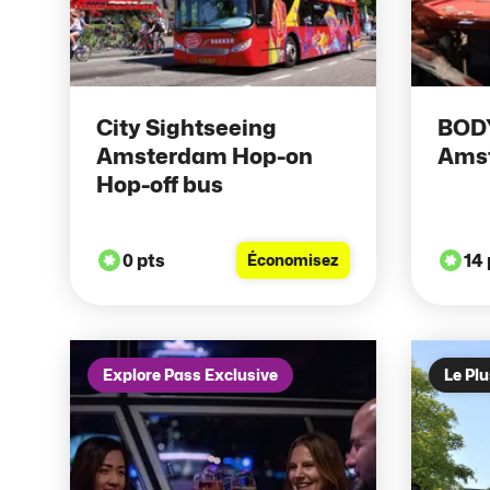
City Sightseeing
BOD
Amsterdam Hop-on
Ams
Hop-off bus
0 pts
14 
Économisez
Explore Pass Exclusive
Le Plu