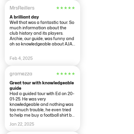
legendary Johan Cruyff picture.
MrsReillers
★
★
★
★
★
Certainly worth a visit for football
fans and if in the area.
A brilliant day
Well that was a fantastic tour. So
much information about the
club history and its players.
Archie, our guide, was funny and
oh so knowledgeable about AJAX
the team, the stadium and
everything in-between. A brilliant
Feb 4, 2025
tour.
gramezza
★
★
★
★
★
Great tour with knowledgeable
guide
Had a guided tour with Ed on 20-
01-25. He was very
knowledgeable and nothing was
too much trouble, he even tried
to help me buy a football shirt by
searching online for me as I was
Jan 22, 2025
unable to find one I wanted
around the city. He was very