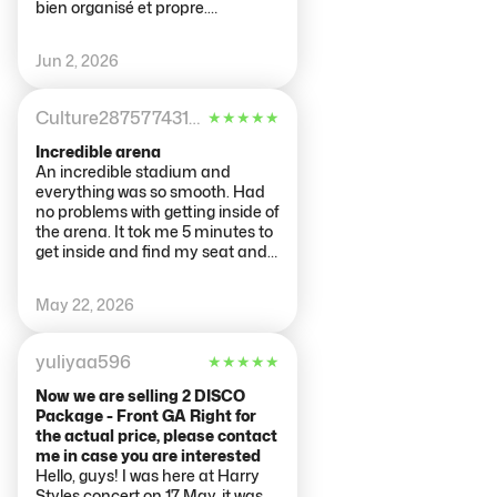
bien organisé et propre.
L’ambiance était incroyable et
tout s’est déroulé sans problème.
Jun 2, 2026
Nous avons passé une
excellente soirée. Je
recommande sans hésiter !
Culture28757743157
★
★
★
★
★
Incredible arena
An incredible stadium and
everything was so smooth. Had
no problems with getting inside of
the arena. It tok me 5 minutes to
get inside and find my seat and
the staff was so lovely! The
concert was also incredible!
May 22, 2026
Would recommend everyone to
leave the arena as early as
possible after the show or match
yuliyaa596
★
★
★
★
★
to not get caught up in the big
crowds of people getting out at
Now we are selling 2 DISCO
the same time. If you’re taking
Package - Front GA Right for
public transportation you should
the actual price, please contact
rather take the train then the
me in case you are interested
metro:)
Hello, guys! I was here at Harry
Styles concert on 17 May, it was