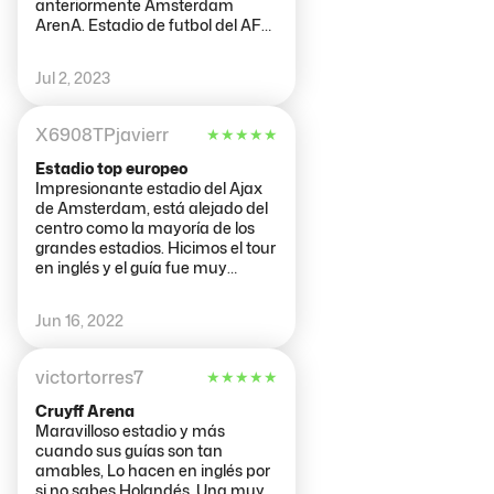
anteriormente Amsterdam
ArenA. Estadio de futbol del AFC
Ajax con usos múltiples. Junto al
estadio se encuentra la parada
Jul 2, 2023
de metro Amsterdam
Strandvliet. Tiene un afoto de
casi 56.000 espectadores para
X6908TPjavierr
★
★
★
★
★
partidos de futbol y 71.000 para
conciertos. El estadio se puede
Estadio top europeo
cerrar por completo en 18
Impresionante estadio del Ajax
minutos. Tuvimos la suerte de
de Amsterdam, está alejado del
ver a Bruce Springsteen en
centro como la mayoría de los
concierto el 27/05/2023.
grandes estadios. Hicimos el tour
en inglés y el guía fue muy
simpático, el estadio es precioso
y la sala de trofeos pequeña (no
Jun 16, 2022
porque tengan pocos) pero
curiosa con muchos guiños a
Johan Cruyff.
victortorres7
★
★
★
★
★
Cruyff Arena
Maravilloso estadio y más
cuando sus guías son tan
amables, Lo hacen en inglés por
si no sabes Holandés, Una muy