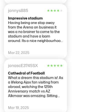
jonnys885
★
★
★
★
★
Impressive stadium
Having being one stop away
from the Arena on business it
was a no brainer to come to the
stadium and hsve a loom
around. Its a nice neighbourhood
with a few shops and food
vendors
Mar 22, 2025
jonascE3745SX
★
★
★
★
★
Cathedral of Football
What a dream this stadium is! As
a lifelong Ajax fan visiting from
abroad, watching the 125th
Anniversary match vs AZ
Alkmaar was amazing. Sitting
next to F-Side watching the tifo
and the ultras was insane!
Mar 19, 2025
Everything about this place is