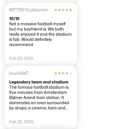
perfect [except for getting on the
metro with 55,000 other nuts].
M7795YLalisonm
★
★
★
★
★
10/10
Not a massive football myself
but my boyfriend is. We both
really enjoyed it and the stadium
is fab. Would definitely
recommend
Feb 23, 2025
louiville7
★
★
★
★
★
Legendary team and stadium
The famous football stadium is
five minutes from Amsterdam
Bijlmer ArenA train station. It
dominates an area surrounded
by shops, a cinema, bars and
restaurants. Sadly, I did not get to
see a game or enter inside.
Feb 22, 2025
However, I got to marvel at its
design and take photos of the