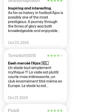
GrahamSprason
★
★
★
★
★
Inspiring and interesting.
As far as history in football Ajax is
possibly one of the most
prestigious. A journey through
the times of glory was both
knowledgeable and enjoyable
and rotated the club in a very
positive manner. The tour guide
Oct 23, 2024
was humorous and insightful
and it was very enjoyable.
Tomatich13015
★
★
★
★
★
Eeeh mercéé l'Ajax 🇳🇱
Un stade tout simplement
mythique !!! La visite est plutôt
courte mais intéressante, un
club énormément titré même en
Europe. Le stade lui est
magnifique, et d'extérieur
l'architecture est très bizarre.
Oct 21, 2024
Sans doute les soirs de matchs
l'ambiance doit être folle, après
c'est pas le Vélodrome non plus
Pjcb9
★
★
★
★
★