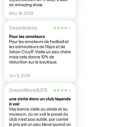
an amazing show
May 18, 2026
Cesardubray
★
★
★
★
★
Pour les amateurs
Pour les amateurs de football et
les admirateurs de l'Ajax et de
Johan Cruyff. Visite un peu chère
mais cela donne 10% de
réduction sur la boutique.
Jan 3, 2026
DreamWorld5375
★
★
★
★
★
une visite dans un club légende
à voir
très bonne visite au stade et au
museum, où on voit le passé du
club n’est pas oublié, par contre
le prix est un peu élevé quand on