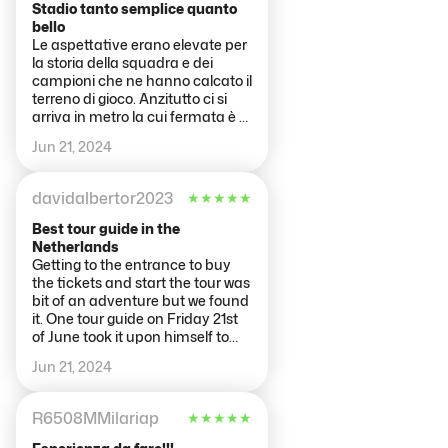
team benches and to see where
Stadio tanto semplice quanto
which fans sit from the home
bello
fans, away fans as well as the
Le aspettative erano elevate per
hospitality as well.
la storia della squadra e dei
campioni che ne hanno calcato il
terreno di gioco. Anzitutto ci si
arriva in metro la cui fermata è a
100 metri, all'interno di una area
Jun 21, 2024
sportiva e commerciale ben
organizzata, L'organizzazione
degli spazi è impeccabile. La
davidalbertor2023
★
★
★
★
★
struttura è ben tenuta,
pulitissima, accogliente. Il
Best tour guide in the
personale al suo interno è gentile.
Netherlands
La visita è riservata agli spazi
Getting to the entrance to buy
essenziali: campo, tribuna,
the tickets and start the tour was
spogliatoi, zona mista e sala
bit of an adventure but we found
trofei. Avrei preferito esplorarne
it. One tour guide on Friday 21st
qualche angolo particolare,
of June took it upon himself to
qualcosa che desse un tocco in
add to what would have been a
Jun 21, 2024
più rispetto alle solite visite agli
very basic experience and he
stadi.
made it memorable. Highly
recommended.
R6508MMilariap
★
★
★
★
★