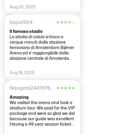
standard Italiano
Aug 20, 2025
baps2004
★
★
★
★
★
Il famoso stadio
Lo stadio di calcio si trova a
cinque minuti dalla stazione
ferroviaria di Amsterdam Bijlmer
Arena ed e' raggiungibile dalla
stazione centrale di Amsterdam
con la metropolitana in 10 minuti
circa. Si puo' prenotare l'ingresso
Aug 19, 2025
sul sito oppure fare i biglietti con il
totem presente all'ingresso,
comodo e veloce. Il percorso e'
Navigate24476765586
★
★
★
★
★
guidato: foto, corridoi con
fotografie storiche, spogliatoi,
Amazing
campo, panchine e tribune, sala
We visited the arena and took a
stampa, museo con i trofei e per
stadium tour. We paid for the VIP
finire lo store in cui e' possibile
package and were so glad we did
fare shopping. Comodi e puliti
because our guide was excellent.
anche i servizi igienici. All'esterno
Having a 49 year season ticket
negozi e vari punti ristoro, la zona
holder tell you about his club for
e' ben servita. Merita una visita