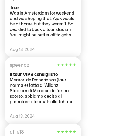
mdrr
Tour
Was in Amsterdam for weekend
and was hoping that. Ajax would
be at home but they weren’t. So
decided to book a tour stadium.
You might be better off to get an
Uber to the ground. The tour
lasted almost 2 hours. You got to
Aug 18, 2024
see everything. Dressing rooms,
boxes sit in dug out, press room.
The tour guide we had Archie
speenoz
★
★
★
★
★
was really good and knew his
stuff a very good knowledge.
Il tour VIP è consigliato
Memori dell'esperienza (tour
normale) fatta all'Allianz
Stadium di Monaco dell'anno
scorso, abbiamo deciso di
prenotare il tour VIP alla Johann
Cruijff Arena. Siamo stati accolti
da Ronald, la nostra giuda. Una
Aug 13, 2024
guida veramente molto gentile e
disponibile. Lo stadio è di media
grandezza ma piuttosto
aflie18
★
★
★
★
★
moderno e noi abbiamo fatto il