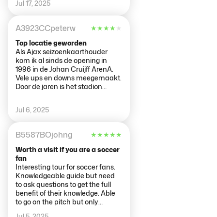
Jul 17, 2025
spogliatoi. Abbiamo potuto
vivere, dal vivo, la grande storia
dell'Ajax.
A3923CCpeterw
★
★
★
★
★
Top locatie geworden
Als Ajax seizoenkaarthouder
kom ik al sinds de opening in
1996 in de Johan Cruijff ArenA.
Vele ups en downs meegemaakt.
Door de jaren is het stadion
steeds verbeterd (meer Ajax
geworden) en gemoderniseerd
Jul 6, 2025
(o.a. roltrappen en meer
loopruimte in het stadion) Ook
naar concerten geweest, maar
B5587BOjohng
★
★
★
★
★
het geluid houd niet over.
Horecaprijzen in het stadion zijn
Worth a visit if you are a soccer
door de jaren heen buitensporig
fan
hoog geworden. Met de auto en
Interesting tour for soccer fans.
parkeren is een crime. Gelukkig
Knowledgeable guide but need
woon ik <20km ervandaan, en
to ask questions to get the full
met de fiets of met OV is het dan
benefit of their knowledge. Able
ook prima bereikbaar. Alleen bij
to go on the pitch but only
aanvang 21:00 uur
because it was covered ready for
Jul 5, 2025