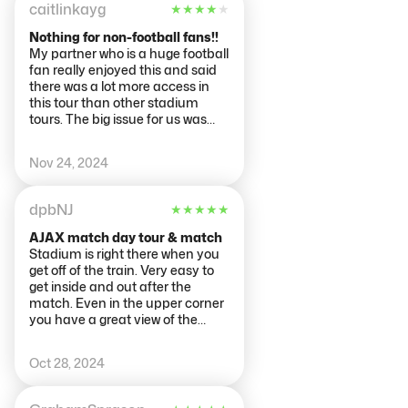
bordo campo, sala stampa, sala
caitlinkayg
★
★
★
★
★
trofei, insomma un classico tour
di uno stadio moderno. Niente di
Nothing for non-football fans!!
che lo shop. Meglio così visto che
My partner who is a huge football
il costo è esorbitante per chi
fan really enjoyed this and said
come me ha figli adolescenti che
there was a lot more access in
pagano come adulti
this tour than other stadium
tours. The big issue for us was
that there was no tour guides or
even audio guides and as a non
Nov 24, 2024
football fan it would have really
helped my experience to have
this.
dpbNJ
★
★
★
★
★
AJAX match day tour & match
Stadium is right there when you
get off of the train. Very easy to
get inside and out after the
match. Even in the upper corner
you have a great view of the
action. Overall great experience.
The match day tour was very
Oct 28, 2024
well put together and enjoyable.