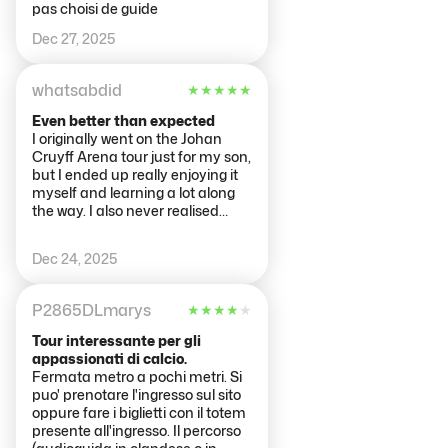
pas choisi de guide
Dec 27, 2025
whatsabdid
★
★
★
★
★
Even better than expected
I originally went on the Johan
Cruyff Arena tour just for my son,
but I ended up really enjoying it
myself and learning a lot along
the way. I also never realised
home many global champions
played for the team! Our guide,
Dec 24, 2025
Tijn (not sure if the spelling is
correct), was excellent. He was
friendly, knowledgeable, and
P2865DLmarys
★
★
★
★
★
funny, which made the
experience feel relaxed and
Tour interessante per gli
interesting. The tour was a good
appassionati di calcio.
length and good value for
Fermata metro a pochi metri. Si
money. It covered plenty without
puo' prenotare l'ingresso sul sito
being boring, and we saw behind
oppure fare i biglietti con il totem
the scenes, which was genuinely
presente all'ingresso. Il percorso
fascinating. The stadium itself