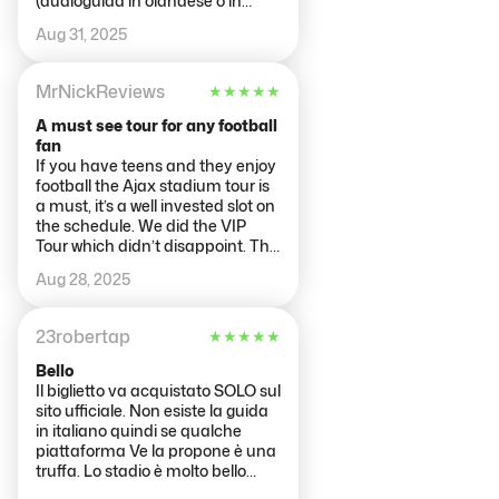
(audioguida in olandese o in
was amazing, so I can't wait to
inglese) prevede spogliatoi,
Aug 31, 2025
actually see a game now. The
campo, panchine e tribune, sala
free book we received when
stampa, museo con i trofei e lo
purchasing the photos was a
store; si può tranquillamente
MrNickReviews
★
★
★
★
★
lovely bonus and a nice souvenir
visitare senza guida in quanto il
to take home. Overall, this was
percorso è ben strutturato.
A must see tour for any football
an interesting tour that
All'esterno ci sono diversi negozi e
fan
exceeded my expectations and
vari punti ristoro.
If you have teens and they enjoy
is well worth doing.
football the Ajax stadium tour is
a must, it’s a well invested slot on
the schedule. We did the VIP
Tour which didn’t disappoint. The
tour guide Ed was brilliant,
Aug 28, 2025
extremely knowledgeable, could
read the room as we had English,
Polish, and Dutch in the group,
23robertap
★
★
★
★
★
he managed everyone perfectly,
keeping the younger and older
Bello
children interested and kept the
Il biglietto va acquistato SOLO sul
attention of all the adults. Well
sito ufficiale. Non esiste la guida
worth a visit.
in italiano quindi se qualche
piattaforma Ve la propone è una
truffa. Lo stadio è molto bello
perché molto diverso dallo