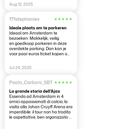
two hours was amazing. What he
Aug 12, 2025
per gli appassionati di calcio!
did t know about Ajax or the club
want worth knowing. We got to
visit the royal box, experience a
171stephaniev
★
★
★
★
★
walkout onto the pitch (with the
Ajax sound blaring in our ears)
Ideale plaats om te parkeren
have a beer in the skybox, visit
Ideaal om Amsterdam te
the home and away dressing
bezoeken. Makkelijk, veilig
rooms and learn a bit about the
en.goedkoop parkeren in deze
mind games and mentality of
overdekte parking. Dan kan je
their configuration. A look
voor paar euros ticket kopen om
through the trophy room and the
het openbaar vervoer te nemen
Ajax hall of fame. Really good
naar het centrum incl parkeren.
Jul 24, 2025
two hours.
Paolo_Carboni_SBT
★
★
★
★
★
La grande storia dell'Ajax
Essendo ad Amsterdam in 4
amici appassionati di calcio, la
visita alla Johan Cruyff Arena era
imperdibile: il tour non ha tradito
le aspettative, ben organizzato e
ci ha consentito l'accesso a tutte
le zone, compresa sala stampa e