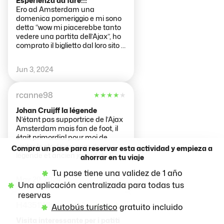
Esperienza da fare!!!
Ero ad Amsterdam una
domenica pomeriggio e mi sono
detta “wow mi piacerebbe tanto
vedere una partita dell’Ajax”, ho
comprato il biglietto dal loro sito e
mi sono semplicemente
incamminata. Un’esperienza
Jun 3, 2024
bellissima e rilassantissima, non
come in Italia che sembra che
andiamo a fare la guerra. Lo
rcanne98
★
★
★
★
★
stadio “piccolo” ma perfetto,
oggettivamente bellissimo e si
Johan Cruijff la légende
vedeva tutto, ogni movimento,
N’étant pas supportrice de l’Ajax
da ogni angolazione. Gli stand
Amsterdam mais fan de foot, il
del cibo e delle bibite veloci ed
était primordial pour moi de
efficienti. Nessun caos all’uscita.
visiter le stade au nom d’une
Compra un pase para reservar esta actividad y empieza a
Se le partite in Italia fossero così
légende et ancien joueur du Fc
ahorrar en tu viaje
andrei tutte le settimane allo
Barcelone, équipe que je
stadio.
Tu pase tiene una validez de 1 año
supporte et je ne regrette pas. J’ai
May 20, 2024
beaucoup aimer le faite de visiter
Una aplicación centralizada para todas tus
l’envers du décor d’un stade que
reservas
je n’ai pas l’habitude de suivre et
H4351WIriccardob
★
★
★
★
★
Autobús turístico
gratuito incluido
connaître certains faits sur son
histoire, les fans peuvent être
Visita interessante per i patiti