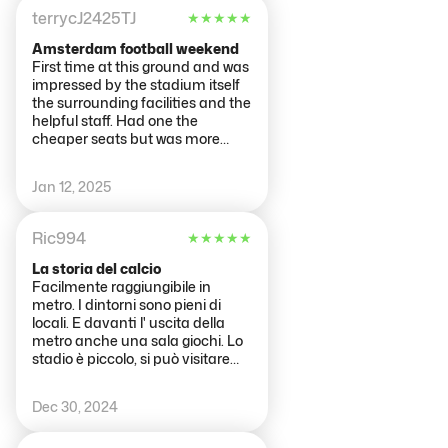
friendly and allowed us enough
terrycJ2425TJ
★
★
★
★
★
time to ask questions or take
photos. The stadium itself was
Amsterdam football weekend
great and Ed put on the Ajax
First time at this ground and was
entrance music for us as we
impressed by the stadium itself
walked out of the tunnel onto the
the surrounding facilities and the
pitch which was a nice
helpful staff. Had one the
experience. I enjoyed my visit to
cheaper seats but was more
the Johan Cruijff Arena.
than happy with the view and
the seating. Easy access to
Jan 12, 2025
refreshments and toilets. All in all
one of the best grounds I have
been to and would definitely go
Ric994
★
★
★
★
★
again if in the area.
La storia del calcio
Facilmente raggiungibile in
metro. I dintorni sono pieni di
locali. E davanti l' uscita della
metro anche una sala giochi. Lo
stadio è piccolo, si può visitare
senza guida in quanto il percorso
è ben strutturato. Sala magliette
Dec 30, 2024
calciatori avversari famosi,
spogliatoi e sale staff tecnico,