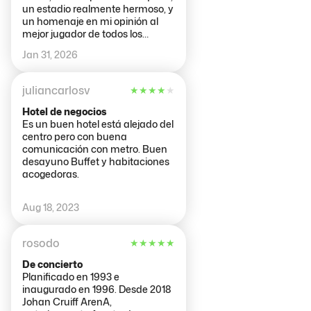
un estadio realmente hermoso, y
un homenaje en mi opinión al
mejor jugador de todos los
tiempos. Fácil acceso en metro
Jan 31, 2026
desde el centro de Amsterdam.
juliancarlosv
★
★
★
★
★
Hotel de negocios
Es un buen hotel está alejado del
centro pero con buena
comunicación con metro. Buen
desayuno Buffet y habitaciones
acogedoras.
Aug 18, 2023
rosodo
★
★
★
★
★
De concierto
Planificado en 1993 e
inaugurado en 1996. Desde 2018
Johan Cruiff ArenA,