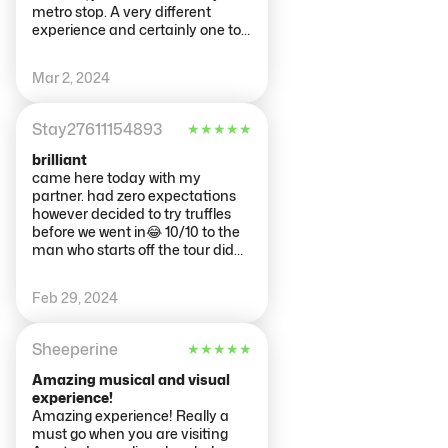
de notre vacance à Amsterdam
metro stop. A very different
était vraiment la meilleure idée
experience and certainly one to
qu'on a eu !
remember. The white lights hurt
our eyes though so be careful if
Mar 2, 2024
you are sensitive to lights. The
swing and confetti room were our
favourites.
Stay27611154893
★
★
★
★
★
brilliant
came here today with my
partner. had zero expectations
however decided to try truffles
before we went in😂 10/10 to the
man who starts off the tour did
an outstanding job we were
honestly gone throughout half of
Feb 29, 2024
the experience but had so much
fun would defiantly go again😂
Sheeperine
★
★
★
★
★
Amazing musical and visual
experience!
Amazing experience! Really a
must go when you are visiting