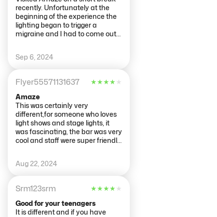
recently. Unfortunately at the
beginning of the experience the
lighting began to trigger a
migraine and I had to come out
before even crossing the bridge.
It looked like a fantastic
Sep 6, 2024
experience and I was so
disappointed to leave. On leaving
the staff were very sympathetic,
Flyer55571131637
★
★
★
★
★
and offered to refund the value
of the tickets as I couldn't
Amaze
participate. Not many places
This was certainly very
would go out of their way to do
different,for someone who loves
this. Thank you!
light shows and stage lights, it
was fascinating, the bar was very
cool and staff were super friendly
and the girl who gave the
introduction was very good
Aug 22, 2024
however, it was a lot shorter than
expected and it was more of a
stand and watch instead of
Srm123srm
★
★
★
★
★
immersive maze
Good for your teenagers
It is different and if you have