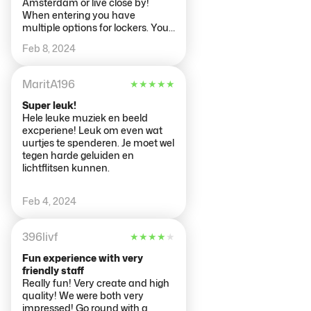
Amsterdam or live close by!
When entering you have
multiple options for lockers. You
arive at the bar and chill area
Feb 8, 2024
where you need to wait for your
timeslot. When the time has
come you will be called forward
MaritA196
★
★
★
★
★
and have an introduction by
women that plays a robot. This is
Super leuk!
really well done and brings you in
Hele leuke muziek en beeld
the mood. Afterwards you will go
excperiene! Leuk om even wat
from room to room where
uurtjes te spenderen. Je moet wel
everyroom has something
tegen harde geluiden en
unique to offer in visuals as in
lichtflitsen kunnen.
sound. You have rooms with
lasers, a tunner with led lights, a
Feb 4, 2024
room where you can create
music and visuals as well.
Afterwards you can have a nice
396livf
★
★
★
★
★
drink at the bar where they make
really good cocktails!
Fun experience with very
friendly staff
Really fun! Very create and high
quality! We were both very
impressed! Go round with a