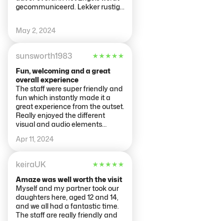
gecommuniceerd. Lekker rustig
afgelegen op een
industrieterrein. Geen problemen
May 2, 2024
met parkeren.
sunsworth1983
★
★
★
★
★
Fun, welcoming and a great
overall experience
The staff were super friendly and
fun which instantly made it a
great experience from the outset.
Really enjoyed the different
visual and audio elements
throughout. I would recommend
Apr 11, 2024
for anyone to visit mostly based
on the passion of the employees
for you to experience it, they are
keiraUK
★
★
★
★
★
very proud of the creation and
literally just want you to love it.
Amaze was well worth the visit
Take as many pics and vids as
Myself and my partner took our
you like throughout!! I regret not
daughters here, aged 12 and 14,
taking enough as I didn’t find out
and we all had a fantastic time.
I could until the end! I would’ve
The staff are really friendly and