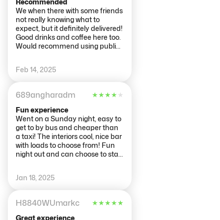
Recommended
We when there with some friends
not really knowing what to
expect, but it definitely delivered!
Good drinks and coffee here too.
Would recommend using public
transport or a taxi if you staying
in the city centre as it’s a bit far
Feb 14, 2025
out
689angharadm
★
★
★
★
★
Fun experience
Went on a Sunday night, easy to
get to by bus and cheaper than
a taxi! The interiors cool, nice bar
with loads to choose from! Fun
night out and can choose to stay
longer at the end by going at
your own pace! Staff were also
Jan 18, 2025
friendly and let us go in even
though we were early
H8840WUmarkc
★
★
★
★
★
Great experience