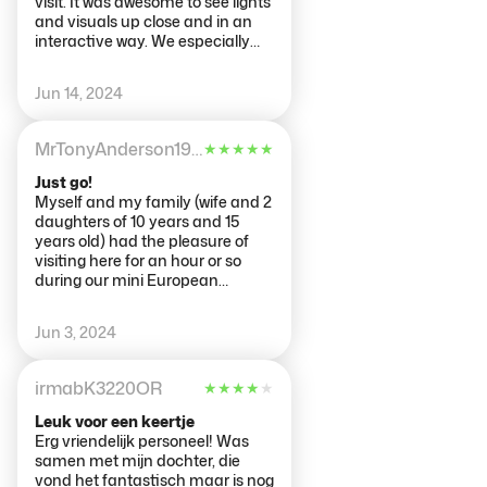
visit. It was awesome to see lights
to everyone involved for
and visuals up close and in an
providing an incredible space to
interactive way. We especially
explore and participate in!
enjoyed the room where you can
control the lighting and sound. It
Jun 14, 2024
gave me a newfound
appreciation for the work that
goes into production at festivals
MrTonyAnderson1976
★
★
★
★
★
and events. I highly recommend
this experience, the staff were
Just go!
super cool too. From the moment
Myself and my family (wife and 2
you walk in you are drawn into
daughters of 10 years and 15
the world of AMAZE 😎 thank you
years old) had the pleasure of
to everyone involved for
visiting here for an hour or so
providing an incredible space to
during our mini European
explore and participate in!
holiday. As it turned out, this was
easily one of the highlights of our
Jun 3, 2024
break. It's such a cool and
unique place, unlike anything
we've seen before. I don't want to
irmabK3220OR
★
★
★
★
★
give too much away because the
surprise of discovering each
Leuk voor een keertje
room is part of the fun. Just go
Erg vriendelijk personeel! Was
and enjoy the experience!
samen met mijn dochter, die
vond het fantastisch maar is nog