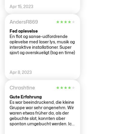
Empfang in dunkler Nachtclub-
Apr 15, 2023
mäßiger Atmosphäre gab´s eine
kurze Einweisung von "One", die
uns auf das Abenteuer
AndersR869
★
★
★
★
★
einstimmte. Was dann folgte war
eine sehr spacige,
Fed oplevelse
ungewöhnliche Tour durch Licht
En flot og sanse-udfordrende
und Raum. Mehr sei nicht
oplevelse med laser lys, musik og
verraten...
interaktive installationer. Super
sjovt og overskueligt (tog en time)
Apr 8, 2023
Chrashtine
★
★
★
★
★
Gute Erfahrung
Es war beeindruckend, die kleine
Gruppe war sehr angenehm. Wir
waren etwas früher da, als der
gebuchte slot, konnten aber
spontan umgebucht werden. Ich
fand‘s etwas teuer für eine