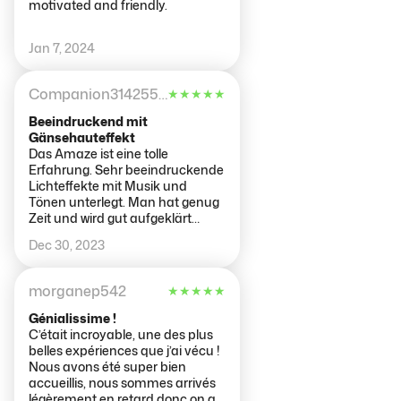
motivated and friendly.
Jan 7, 2024
Companion31425561847
★
★
★
★
★
Beeindruckend mit
Gänsehauteffekt
Das Amaze ist eine tolle
Erfahrung. Sehr beeindruckende
Lichteffekte mit Musik und
Tönen unterlegt. Man hat genug
Zeit und wird gut aufgeklärt
durch die verschiedenen Räume
Dec 30, 2023
geführt. Würden es aufjedenfall
nochmal besuchen und jedem
empfehlen.
morganep542
★
★
★
★
★
Génialissime !
C’était incroyable, une des plus
belles expériences que j’ai vécu !
Nous avons été super bien
accueillis, nous sommes arrivés
légèrement en retard donc on a