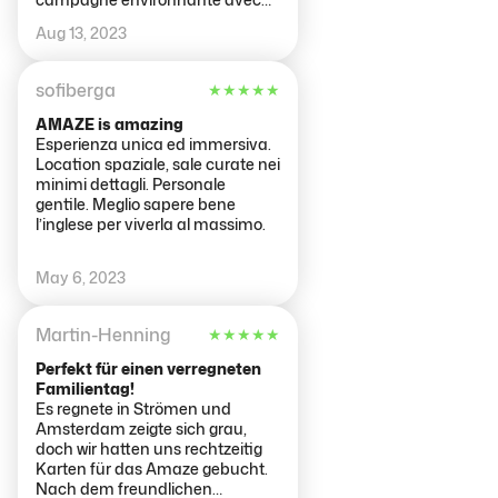
des pres , des chevaux … retour
Aug 13, 2023
en Uber pour -11€ Expérience
sympa mais un peu chère Pour
apprécier au mieux le moment
sofiberga
★
★
★
★
★
passez dans un bon coffee shop
juste avant … 😉
AMAZE is amazing
Esperienza unica ed immersiva.
Location spaziale, sale curate nei
minimi dettagli. Personale
gentile. Meglio sapere bene
l’inglese per viverla al massimo.
May 6, 2023
Martin-Henning
★
★
★
★
★
Perfekt für einen verregneten
Familientag!
Es regnete in Strömen und
Amsterdam zeigte sich grau,
doch wir hatten uns rechtzeitig
Karten für das Amaze gebucht.
Nach dem freundlichen