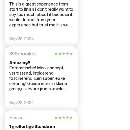
This is a great experience from
start to finish I don't really want to
say too much about it because it
would detract from your
experience but trust me it is well
worth a visit I highly recommend
it great fun and interactive at
Sep 28, 2024
points, would be very trippy if you
were high when you went.
398maaikez
★
★
★
★
★
Amazing!!
Fantastische! Mooi concept,
verrassend, intrigerend,
fascinerend. Een super leuke
ervaring! Goede intro, in kleine
groepjes ervaar je iets unieks.
Amazing experience
Sep 28, 2024
Beisser
★
★
★
★
★
1 großartige Stunde im