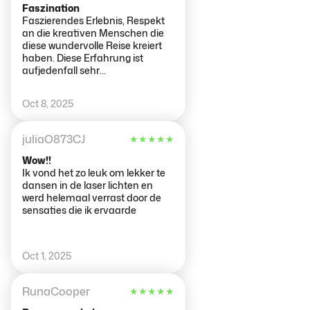
Faszination
Faszierendes Erlebnis, Respekt
an die kreativen Menschen die
diese wundervolle Reise kreiert
haben. Diese Erfahrung ist
aufjedenfall sehr
Empfehlenswert. Sehr gute
Betreuung.
Oct 8, 2025
juliaO873CJ
★
★
★
★
★
Wow!!
Ik vond het zo leuk om lekker te
dansen in de laser lichten en
werd helemaal verrast door de
sensaties die ik ervaarde
Oct 1, 2025
RunaCooper
★
★
★
★
★