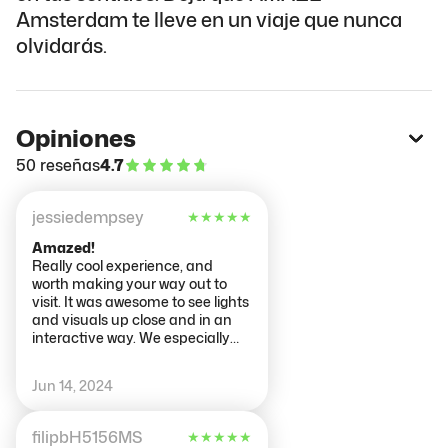
Amsterdam te lleve en un viaje que nunca
olvidarás.
Opiniones
50 reseñas
4.7
jessiedempsey
★
★
★
★
★
Amazed!
Really cool experience, and
worth making your way out to
visit. It was awesome to see lights
and visuals up close and in an
interactive way. We especially
enjoyed the room where you can
control the lighting and sound. It
Jun 14, 2024
gave me a newfound
appreciation for the work that
goes into production at festivals
filipbH5156MS
★
★
★
★
★
and events. I highly recommend