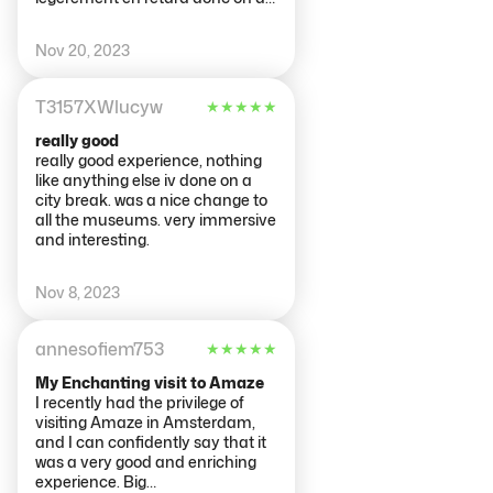
pu nous mettre
exceptionnellement dans le
Nov 20, 2023
groupe suivant pour ne rien
manquer. Nous sommes venus
🍃 Et avant même d’avoir
T3157XWlucyw
★
★
★
★
★
commencé, le personnel nous
met déjà dans l’ambiance de
really good
l’expérience. Les lumières et les
really good experience, nothing
sons étaient fantastiques et
like anything else iv done on a
m’ont vraiment fait
city break. was a nice change to
m’introspecter et avoir des
all the museums. very immersive
pensées très profondes sur mon
and interesting.
existence. Le slogan ne ment pas
!
Nov 8, 2023
annesofiem753
★
★
★
★
★
My Enchanting visit to Amaze
I recently had the privilege of
visiting Amaze in Amsterdam,
and I can confidently say that it
was a very good and enriching
experience. Big