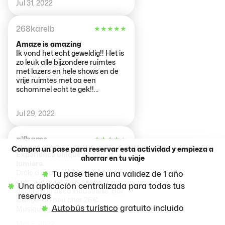
Jul 31, 2022
268karelb
★
★
★
★
★
Amaze is amazing
Ik vond het echt geweldig!! Het is
zo leuk alle bijzondere ruimtes
met lazers en hele shows en de
vrije ruimtes met oa een
schommel echt te gek!!
Daarnaast was het heel fijn dat ik
veel hulp kreeg met mijn rolstoel
Jul 29, 2022
en dat alles rolstoel toegankelijk
is. Mijn complimenten voor de
crew! Ik kan Amaze alleen maar
alfbams
★
★
★
★
★
aan iedereen aanraden!
Compra un pase para reservar esta actividad y empieza a
Expérience unique de son et
ahorrar en tu viaje
lumière.
Drôle d expérience dans un
Tu pase tiene una validez de 1 año
entrepôt extrêmement bien
Una aplicación centralizada para todas tus
décoré à la déco industrielle. Bar
reservas
lounge. Un peu cher 26€
Autobús turístico
gratuito incluido
Musique et lumière
impressionnante.
Mar 5, 2022