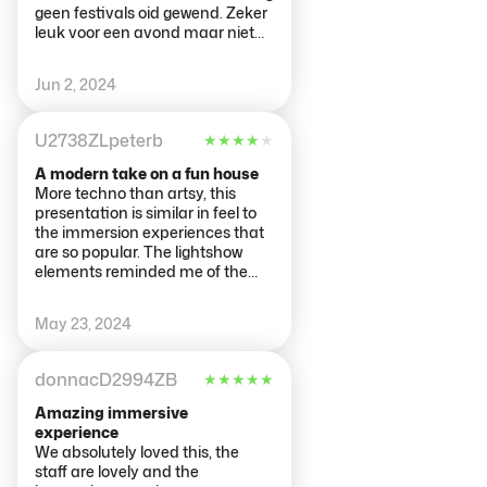
geen festivals oid gewend. Zeker
leuk voor een avond maar niet
super speciaal. Na de eerste
kamer had ik nog meer
Jun 2, 2024
verwacht. Zaterdagavond is leuk
maar vol met stelletjes die het
erg gezellig hebben. Voor m’n
U2738ZLpeterb
★
★
★
★
★
dochter was dat nog wel het
‘grappigste’…… ; ) Maar ik raad het
A modern take on a fun house
zeker aan maar had zelf iets
More techno than artsy, this
meer verwacht.
presentation is similar in feel to
the immersion experiences that
are so popular. The lightshow
elements reminded me of the
Berlin Light Festival. It’s geared
more toward teens and 20-
May 23, 2024
somethings, but would work well
for older kids. I’m close to 60 and
enjoyed it. It would, however, be
donnacD2994ZB
★
★
★
★
★
disorienting for some that are
sensitive to sight or sound. It is
Amazing immersive
open in the evening, which is
experience
helpful in a city where many of
We absolutely loved this, the
the sight-seeing venues close
staff are lovely and the
around 5.