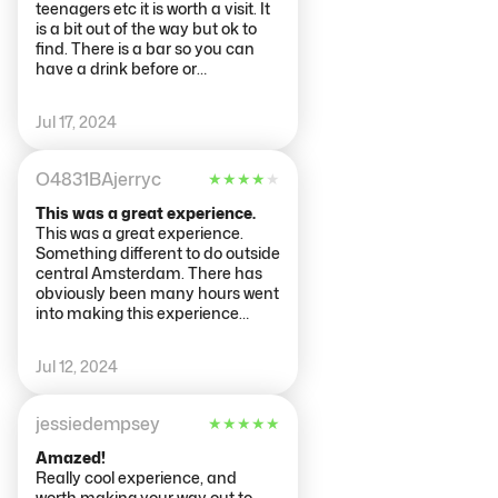
teenagers etc it is worth a visit. It
is a bit out of the way but ok to
find. There is a bar so you can
have a drink before or
afterwards.
Jul 17, 2024
O4831BAjerryc
★
★
★
★
★
This was a great experience.
This was a great experience.
Something different to do outside
central Amsterdam. There has
obviously been many hours went
into making this experience
possible. This is something that
has to be visited at least once.
Jul 12, 2024
Staff were friendly and
informative. The only thing that
annoyed us about this is the
jessiedempsey
★
★
★
★
★
amount of people watching the
show through their phones,
Amazed!
blocking the view of others at the
Really cool experience, and
back. Why not put the phone
worth making your way out to