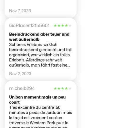
recommendation to go as soon
as you get a chance!! The
Nov 7, 2023
moment I stepped inside, I was
transported to a world of wonder
and curiosity, all the lights and
GoPlaces13155601248
★
★
★
★
★
setup was great.
Beeindruckend aber teuer und
weit außerhalb
Schönes Erlebnis, wirklich
beeindruckend gemacht und toll
organisiert, war wirklich ein tolles
Erlebnis. Allerdings sehr weit
außerhalb, man fährt fast eine
Stunde mit der Metro hin und
Nov 2, 2023
meiner Meinung nach auch ein
bisschen überteuert, da man ca
25€ pro Person bezahlen muss
michelb294
★
★
★
★
★
und nur ca eine Stunde drin ist.
Un bon moment mais un peu
court
Très excentré du centre :50
minutes a pieds de Jordaan mais
le trajet est vraiment cool on
traverse le Western Park puis la
campagne environnante avec