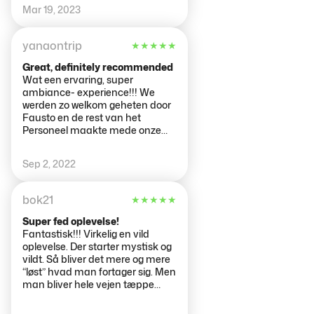
Stunde. Wie man auf 2 Stunden
Mar 19, 2023
soll kann ich nicht
nachvollziehen
yanaontrip
★
★
★
★
★
Great, definitely recommended
Wat een ervaring, super
ambiance- experience!!! We
werden zo welkom geheten door
Fausto en de rest van het
Personeel maakte mede onze
avond !!
Sep 2, 2022
bok21
★
★
★
★
★
Super fed oplevelse!
Fantastisk!!! Virkelig en vild
oplevelse. Der starter mystisk og
vildt. Så bliver det mere og mere
“løst” hvad man fortager sig. Men
man bliver hele vejen tæppe
bumpet med sanse indtryk.
Virkelig fedt!!