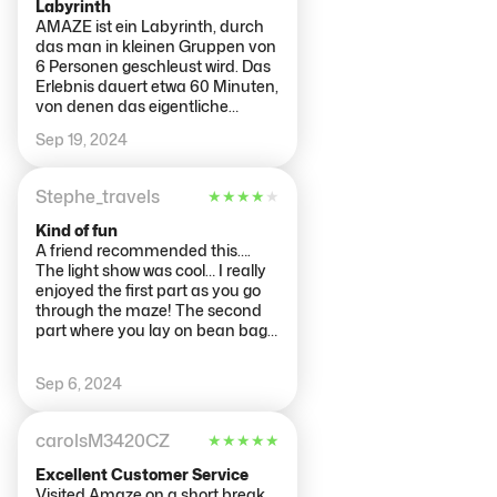
Labyrinth
AMAZE ist ein Labyrinth, durch
das man in kleinen Gruppen von
6 Personen geschleust wird. Das
Erlebnis dauert etwa 60 Minuten,
von denen das eigentliche
Labyrinth die erste Hälfte in
Sep 19, 2024
Anspruch nimmt. Bei harter
Musik geht es durch
verschiedene Erlebnisräume. Der
Stephe_travels
★
★
★
★
★
Höhepunkt ist ein Raum mit
vielen verschachtelten Spiegeln,
Kind of fun
in dem man sich tatsächlich
A friend recommended this….
verirren könnte, was aber wohl
The light show was cool… I really
nie vorkommt. Dann folgt eine
enjoyed the first part as you go
Halle mit Clubsound und
through the maze! The second
Farbeffekten, in der man sich
part where you lay on bean bags
beliebig aufhalten kann.
and watch a weird video / light
Insgesamt ein großartiges
show was lame. Think I should
Sep 6, 2024
Erlebnis.
have had a cake first to
appreciate that bit 😂 Worth
checking out though! Quite a
carolsM3420CZ
★
★
★
★
★
way out of the city though!
Excellent Customer Service
Visited Amaze on a short break