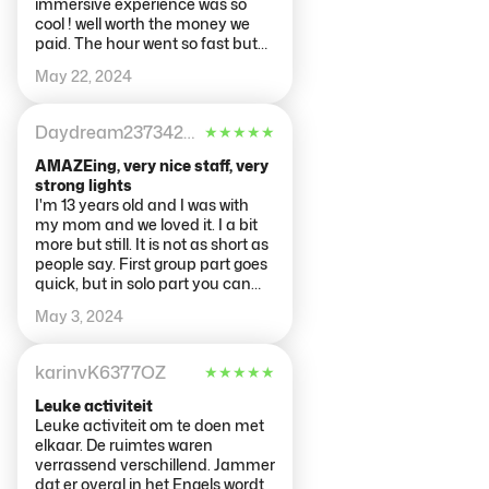
immersive experience was so
cool ! well worth the money we
paid. The hour went so fast but
they do say “time flys when
May 22, 2024
you’re having fun” We can’t wait
to go back next year when we are
back in Amsterdam ! I wish l had
Daydream23734209943
★
★
★
★
★
taken a video as the photos just
don’t do it any justice.
AMAZEing, very nice staff, very
strong lights
I'm 13 years old and I was with
my mom and we loved it. I a bit
more but still. It is not as short as
people say. First group part goes
quick, but in solo part you can
stay that much time as you
May 3, 2024
want. Very nice trip. I
recommend it to everyone
specially to the mine generacion.
karinvK6377OZ
★
★
★
★
★
Leuke activiteit
Leuke activiteit om te doen met
elkaar. De ruimtes waren
verrassend verschillend. Jammer
dat er overal in het Engels wordt