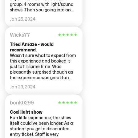
group. 4 rooms with light/sound
shows. Then you going into an
interactive room and then can
Jan 25, 2024
take your time in a final light
show room with bean bags to sit
on. Staff were all very friendly!
Wicks77
★
★
★
★
★
Tried Amaze - would
recommend.
Wasn’t sure what to expect from
this experience and booked it
just to fill some time. Was
pleasantly surprised though as
the experience was great fun
and could have stayed for hours.
Jan 23, 2024
Staff were great and the
experience was unique and fun.
bonk0299
★
★
★
★
★
Cool light show
Fun little experience, the show
itself could've been longer. As a
student you get a discounted
entry ticket. Staff is very