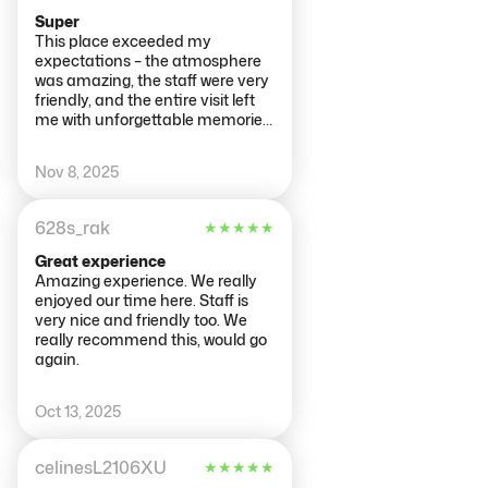
this experience, the staff were
Super
super cool too. From the moment
This place exceeded my
you walk in you are drawn into
expectations – the atmosphere
the world of AMAZE 😎 thank you
was amazing, the staff were very
to everyone involved for
friendly, and the entire visit left
providing an incredible space to
me with unforgettable memories.
explore and participate in!
I would highly recommend it to
anyone looking for a truly
Nov 8, 2025
exceptional experience!
628s_rak
★
★
★
★
★
Great experience
Amazing experience. We really
enjoyed our time here. Staff is
very nice and friendly too. We
really recommend this, would go
again.
Oct 13, 2025
celinesL2106XU
★
★
★
★
★