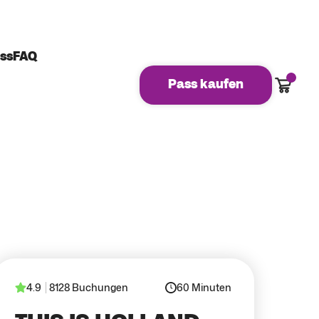
ss
FAQ
Waren
Pass kaufen
4.9
8128 Buchungen
60 Minuten