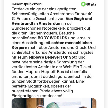
Gesamtpunktzahl
40 pts
Entdecke einige der einzigartigsten
Sehenswürdigkeiten Amsterdams für nur 40
€. Erlebe die Geschichte von
Van Gogh und
Rembrandt in Amsterdam
in der
wunderschönen Noorderkerk, projiziert auf
die alten Kirchenmauern. Besuche
anschließend
BODY WORLDS
und lerne in
einer Ausstellung mit
echten menschlichen
Körpern
mehr über Anatomie und Glück. Und
schließlich erkunde Amsterdams schrägstes
Museum,
Ripley’s Believe It Or Not!
, und
bewundere seine riesige Sammlung der
verrücktesten Artefakte der Welt. Ein Ticket
für den Hop-on-Hop-off-Bus ist ebenfalls
enthalten, damit du dich ganz einfach in der
ganzen Stadt fortbewegen kannst. Eine
perfekte Möglichkeit, abseits der
ausgetretenen Pfade etwas völlig
Einzigartiges zu entdecken!