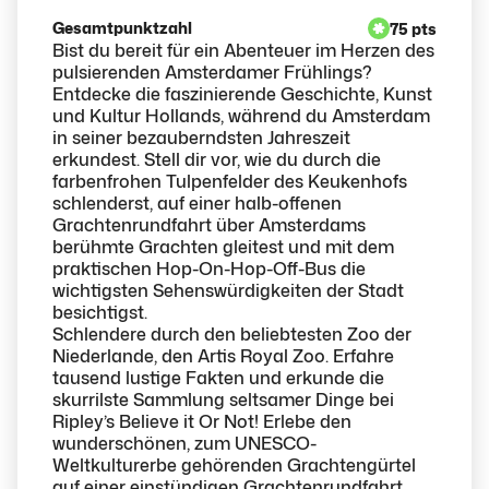
Gesamtpunktzahl
75 pts
Bist du bereit für ein Abenteuer im Herzen des
pulsierenden Amsterdamer Frühlings?
Entdecke die faszinierende Geschichte, Kunst
und Kultur Hollands, während du Amsterdam
in seiner bezauberndsten Jahreszeit
erkundest. Stell dir vor, wie du durch die
farbenfrohen Tulpenfelder des Keukenhofs
schlenderst, auf einer halb-offenen
Grachtenrundfahrt über Amsterdams
berühmte Grachten gleitest und mit dem
praktischen Hop-On-Hop-Off-Bus die
wichtigsten Sehenswürdigkeiten der Stadt
besichtigst.
Schlendere durch den beliebtesten Zoo der
Niederlande, den Artis Royal Zoo. Erfahre
tausend lustige Fakten und erkunde die
skurrilste Sammlung seltsamer Dinge bei
Ripley’s Believe it Or Not! Erlebe den
wunderschönen, zum UNESCO-
Weltkulturerbe gehörenden Grachtengürtel
auf einer einstündigen Grachtenrundfahrt.