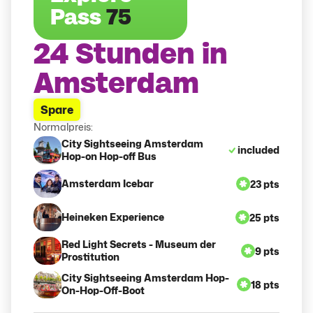
Pass
75
24 Stunden in
Amsterdam
Spare
Normalpreis:
City Sightseeing Amsterdam
included
Hop-on Hop-off Bus
Amsterdam Icebar
23 pts
Heineken Experience
25 pts
Red Light Secrets - Museum der
9 pts
Prostitution
City Sightseeing Amsterdam Hop-
18 pts
On-Hop-Off-Boot