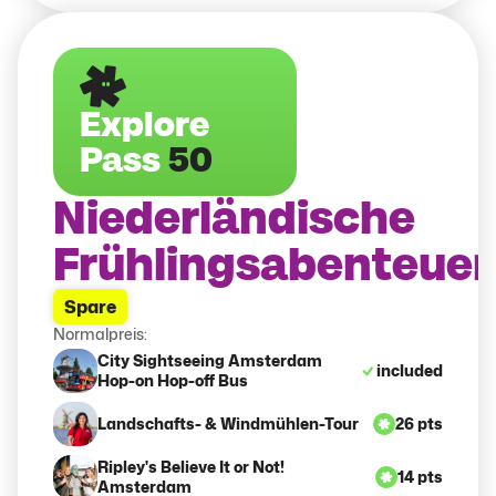
Explore
Pass
50
Niederländische
Frühlingsabenteuer
Spare
Normalpreis:
City Sightseeing Amsterdam
included
Hop-on Hop-off Bus
Landschafts- & Windmühlen-Tour
26 pts
Ripley's Believe It or Not!
14 pts
Amsterdam