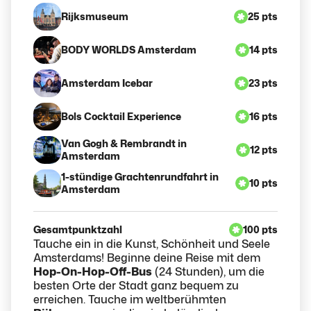
Rijksmuseum
25 pts
BODY WORLDS Amsterdam
14 pts
Amsterdam Icebar
23 pts
Bols Cocktail Experience
16 pts
Van Gogh & Rembrandt in
12 pts
Amsterdam
1-stündige Grachtenrundfahrt in
10 pts
Amsterdam
Gesamtpunktzahl
100 pts
Tauche ein in die Kunst, Schönheit und Seele
Amsterdams! Beginne deine Reise mit dem
Hop-On-Hop-Off-Bus
(24 Stunden), um die
besten Orte der Stadt ganz bequem zu
erreichen. Tauche im weltberühmten