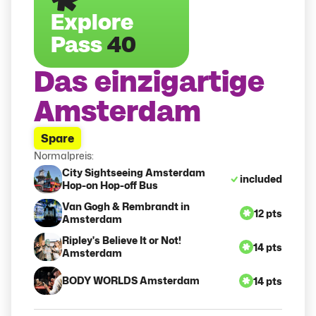
Explore
Pass
40
Das einzigartige
Amsterdam
Spare
Normalpreis:
City Sightseeing Amsterdam
included
Hop-on Hop-off Bus
Van Gogh & Rembrandt in
12 pts
Amsterdam
Ripley's Believe It or Not!
14 pts
Amsterdam
BODY WORLDS Amsterdam
14 pts